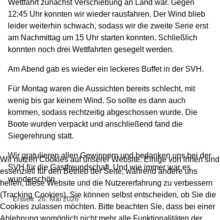
Wettfahrt zunächst Verschiebung an Land war. Gegen
12:45 Uhr konnten wir wieder rausfahren. Der Wind blieb
leider weiterhin schwach, sodass wir die zweite Serie erst
am Nachmittag um 15 Uhr starten konnten. Schließlich
konnten noch drei Wettfahrten gesegelt werden.
Am Abend gab es wieder ein leckeres Buffet in der SVH.
Für Montag waren die Aussichten bereits schlecht, mit
wenig bis gar keinem Wind. So sollte es dann auch
kommen, sodass rechtzeitig abgeschossen wurde. Die
Boote wurden verpackt und anschließend fand die
Siegerehrung statt.
Wir gratulieren allen Gewinnern und bedanken uns bei der
Wir nutzen Cookies auf unserer Website. Einige von ihnen sind
SVH für die Gastfreundschaft. Und wie immer war es
essenziell für den Betrieb der Seite, während andere uns
wunderschön.
helfen, diese Website und die Nutzererfahrung zu verbessern
(Tracking Cookies). Sie können selbst entscheiden, ob Sie die
Erstellt: 26. Mai 2026
Cookies zulassen möchten. Bitte beachten Sie, dass bei einer
Ablehnung womöglich nicht mehr alle Funktionalitäten der