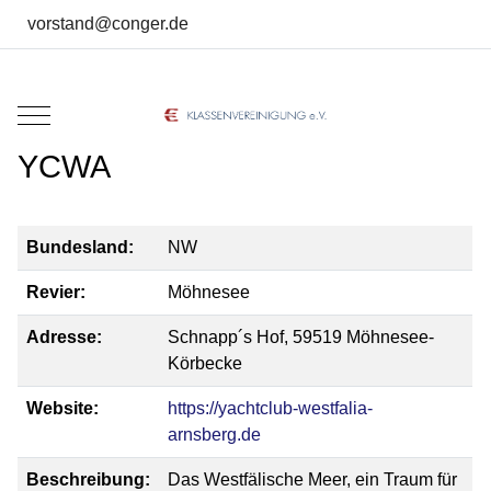
vorstand@conger.de
Mobile Menu Toggle
YCWA
Bundesland:
NW
Revier:
Möhnesee
Adresse:
Schnapp´s Hof, 59519 Möhnesee-
Körbecke
Website:
https://yachtclub-westfalia-
arnsberg.de
Beschreibung:
Das Westfälische Meer, ein Traum für