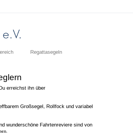
ereich
Regattasegeln
eglern
Du erreichst ihn über
reffbarem Großsegel, Rollfock und variabel
 und wunderschöne Fahrtenreviere sind von
ern.